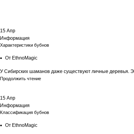
Информация
15
Апр
Информация
Характеристики бубнов
От
EthnoMagic
У Сибирских шаманов даже существуют личные деревья. Э
Продолжить чтение
15
Апр
Информация
Классификация бубнов
От
EthnoMagic