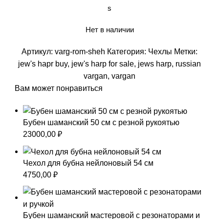
s
Нет в наличии
Артикул:
varg-rom-sheh
Категория:
Чехлы
Метки:
jew's hapr buy
,
jew's harp for sale
,
jews harp
,
russian
vargan
,
vargan
Вам может понравиться
Бубен шаманский 50 см с резной рукоятью
23000,00
₽
Чехол для бубна нейлоновый 54 см
4750,00
₽
Бубен шаманский мастеровой с резонаторами и