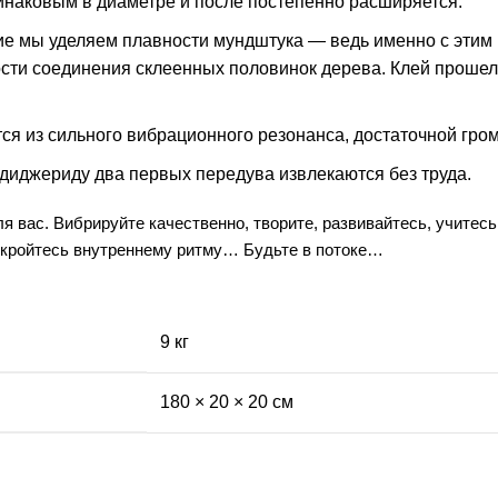
инаковым в диаметре и после постепенно расширяется.
е мы уделяем плавности мундштука — ведь именно с этим
ости соединения склеенных половинок дерева. Клей проше
я из сильного вибрационного резонанса, достаточной громк
 диджериду два первых передува извлекаются без труда.
вас. Вибрируйте качественно, творите, развивайтесь, учитесь
Откройтесь внутреннему ритму… Будьте в потоке…
9 кг
180 × 20 × 20 см