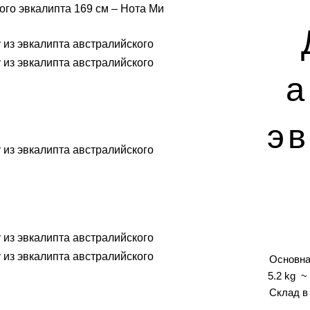
ого эвкалипта 169 см – Нота Ми
а
эв
Основна
5.2 kg 
Склад в