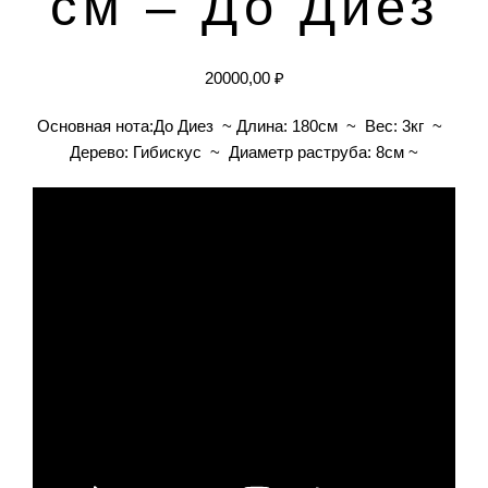
см – До Диез
20000,00
₽
Основная нота:До Диез ~ Длина: 180см ~ Вес: 3кг ~
Дерево: Гибискус ~ Диаметр раструба: 8cм ~