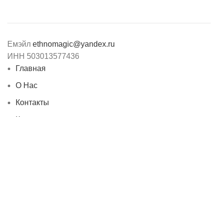
Емэйл
ethnomagic@yandex.ru
ИНН 503013577436
Главная
О Нас
Контакты
Каталог
Статьи
©EthnoMagic – Музыкальный этнический интернет-магазин
ИНН 503013577436