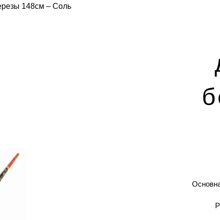
ерезы 148см – Соль
б
Основн
Р