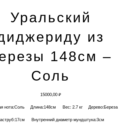
Уральский
диджериду из
ерезы 148см –
Соль
15000,00
₽
ая нота:Соль Длина:148см Вес: 2.7 кг Дерево:Береза
аструб:17см Внутренний диаметр мундштука:3см