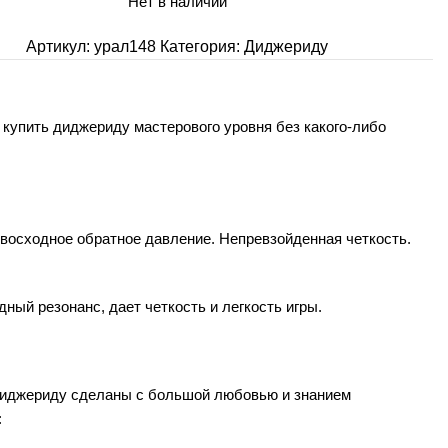
Нет в наличии
Артикул:
урал148
Категория:
Диджериду
купить диджериду мастерового уровня без какого-либо
евосходное обратное давление. Непревзойденная четкость.
ный резонанс, дает четкость и легкость игры.
 диджериду сделаны с большой любовью и знанием
: