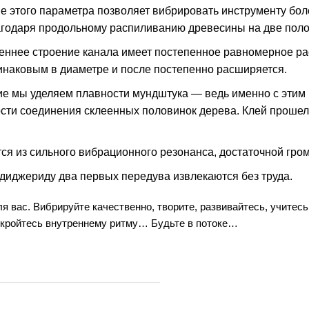
 этого параметра позволяет вибрировать инструменту боле
лагодаря продольному распиливанию древесины на две поло
еннее строение канала имеет постепенное равномерное ра
инаковым в диаметре и после постепенно расширяется.
е мы уделяем плавности мундштука — ведь именно с этим
ости соединения склеенных половинок дерева. Клей проше
я из сильного вибрационного резонанса, достаточной громк
 диджериду два первых передува извлекаются без труда.
вас. Вибрируйте качественно, творите, развивайтесь, учитесь
Откройтесь внутреннему ритму… Будьте в потоке…