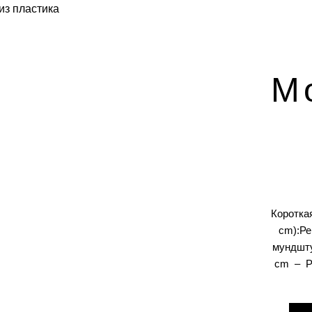
из пластика
М
Коротка
cm):Ре
мундшту
cm – Ра