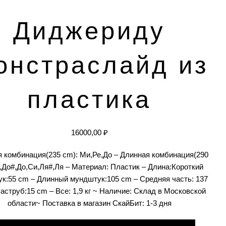
Диджериду
онстраслайд из
пластика
16000,00
₽
я комбинация(235 cm): Ми,Ре,До – Длинная комбинация(290
,До#,До,Си,Ля#,Ля – Материал: Пластик – Длина:Короткий
к:55 cm – Длинный мундштук:105 cm – Средняя часть: 137
струб:15 cm – Все: 1,9 кг ~ Наличие: Склад в Московской
области~ Поставка в магазин СкайБит: 1-3 дня