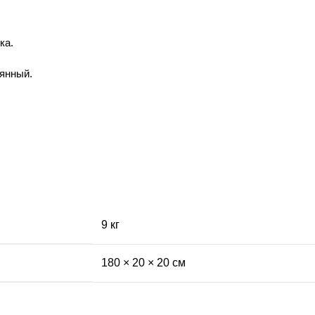
ка.
янный.
9 кг
180 × 20 × 20 см