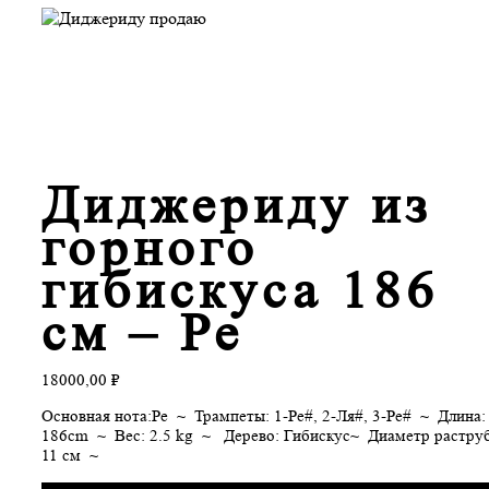
Диджериду из
горного
гибискуса 186
см – Ре
18000,00
₽
Основная нота:Ре ~ Трампеты: 1-Ре#, 2-Ля#, 3-Ре# ~ Длина:
186cm ~ Вес: 2.5 kg ~ Дерево: Гибискус~ Диаметр раструб
11 cм ~