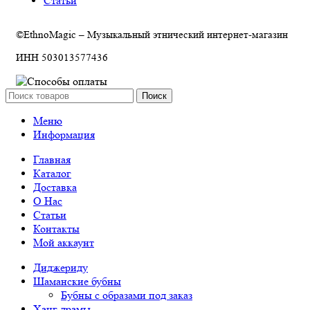
Статьи
©EthnoMagic – Музыкальный этнический интернет-магазин
ИНН 503013577436
Поиск
Меню
Информация
Главная
Каталог
Доставка
О Нас
Статьи
Контакты
Мой аккаунт
Диджериду
Шаманские бубны
Бубны с образами под заказ
Ханг драмы