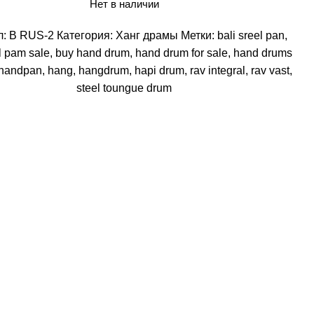
Нет в наличии
л:
B RUS-2
Категория:
Ханг драмы
Метки:
bali sreel pan
,
el pam sale
,
buy hand drum
,
hand drum for sale
,
hand drums
handpan
,
hang
,
hangdrum
,
hapi drum
,
rav integral
,
rav vast
,
steel toungue drum