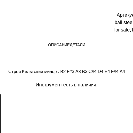
Артику
bali ste
for sale
,
ОПИСАНИЕ
ДЕТАЛИ
Строй Кельтский минор : B2 F#3 A3 B3 C#4 D4 E4 F#4 A4
Инструмент есть в наличии.